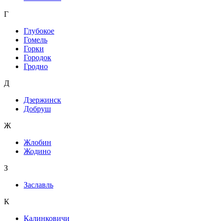
Г
Глубокое
Гомель
Горки
Городок
Гродно
Д
Дзержинск
Добруш
Ж
Жлобин
Жодино
З
Заславль
К
Калинковичи