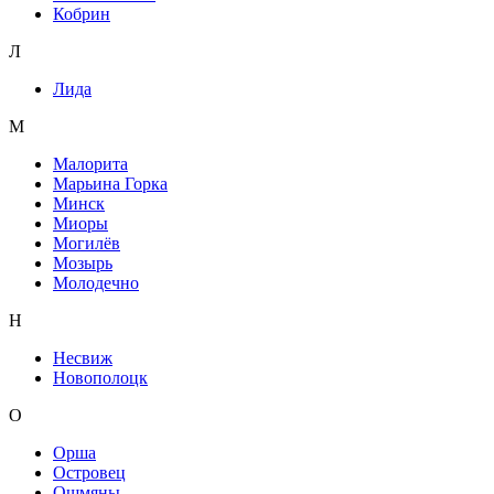
Кобрин
Л
Лида
М
Малорита
Марьина Горка
Минск
Миоры
Могилёв
Мозырь
Молодечно
Н
Несвиж
Новополоцк
О
Орша
Островец
Ошмяны