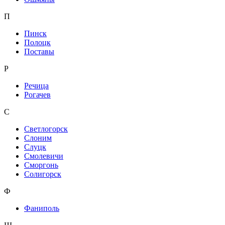
П
Пинск
Полоцк
Поставы
Р
Речица
Рогачев
С
Светлогорск
Слоним
Слуцк
Смолевичи
Сморгонь
Солигорск
Ф
Фаниполь