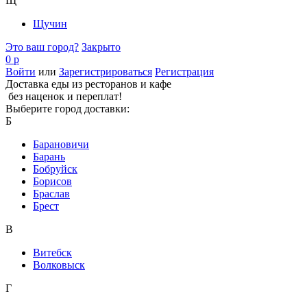
Щ
Щучин
Это ваш город?
Закрыто
0 р
Войти
или
Зарегистрироваться
Регистрация
Доставка еды из ресторанов и кафе
без наценок и переплат!
Выберите город доставки:
Б
Барановичи
Барань
Бобруйск
Борисов
Браслав
Брест
В
Витебск
Волковыск
Г