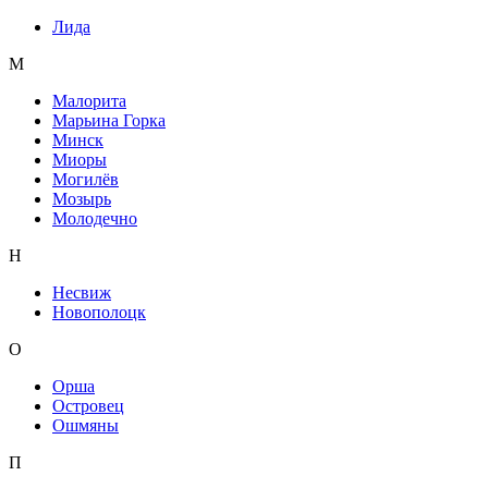
Лида
М
Малорита
Марьина Горка
Минск
Миоры
Могилёв
Мозырь
Молодечно
Н
Несвиж
Новополоцк
О
Орша
Островец
Ошмяны
П