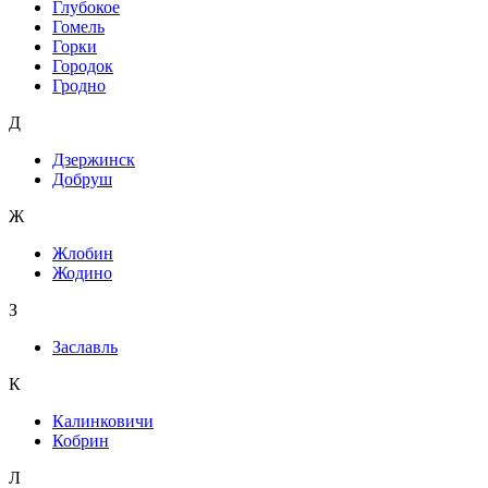
Глубокое
Гомель
Горки
Городок
Гродно
Д
Дзержинск
Добруш
Ж
Жлобин
Жодино
З
Заславль
К
Калинковичи
Кобрин
Л