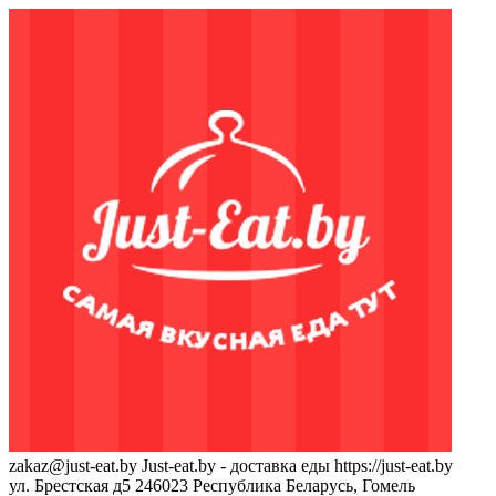
zakaz@just-eat.by
Just-eat.by - доставка еды
https://just-eat.by
ул. Брестская д5
246023
Республика Беларусь, Гомель