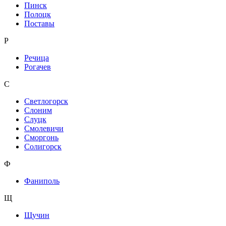
Пинск
Полоцк
Поставы
Р
Речица
Рогачев
С
Светлогорск
Слоним
Слуцк
Смолевичи
Сморгонь
Солигорск
Ф
Фаниполь
Щ
Щучин